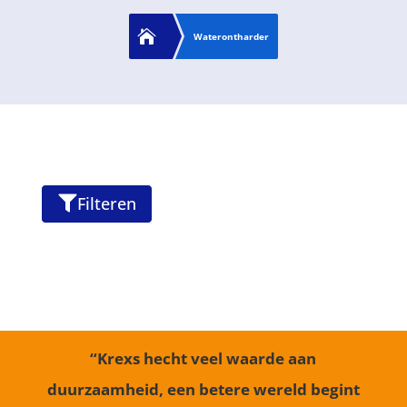

Waterontharder
Filteren

“Krexs hecht veel waarde aan
duurzaamheid, een betere wereld begint