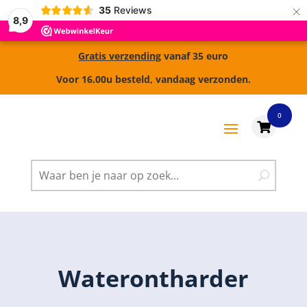
×
35
Reviews
8,9
Gratis verzending
vanaf 35 euro
Voor 16.00u besteld, vandaag verzonden.
0

Waterontharder