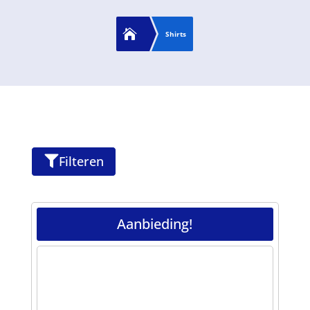

Shirts
Filteren

Aanbieding!