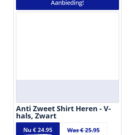
Aanbieding!
Anti Zweet Shirt Heren - V-
hals, Zwart
Nu €
24.95
Was € 25.95