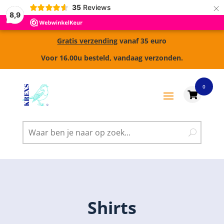
×
35
Reviews
8,9
Gratis verzending
vanaf 35 euro
Voor 16.00u besteld, vandaag verzonden.
0

Shirts