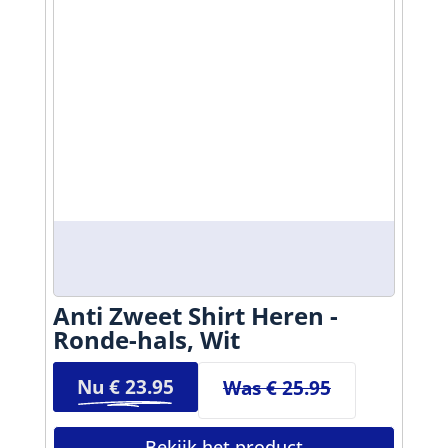
Anti Zweet Shirt Heren -
Ronde-hals, Wit
Nu €
23.95
Was € 25.95
Bekijk het product