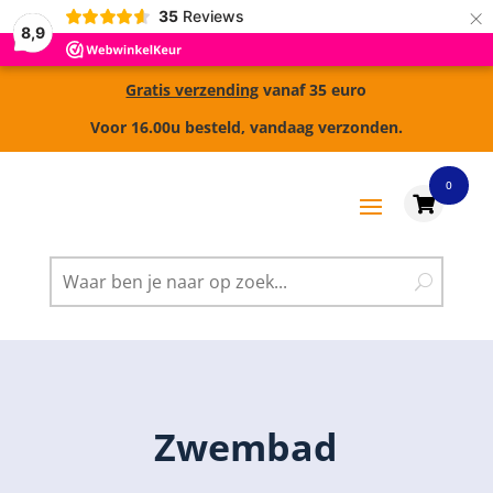
×
35
Reviews
8,9
Gratis verzending
vanaf 35 euro
Voor 16.00u besteld, vandaag verzonden.
0

Zwembad