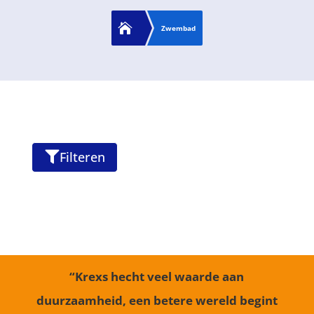

Zwembad
Filteren

“Krexs hecht veel waarde aan
duurzaamheid, een betere wereld begint