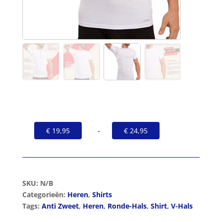
Prijsklasse:
€
19,95
-
€
24,95
€ 19,95
tot
€ 24,95
SKU:
N/B
Categorieën:
Heren
,
Shirts
Tags:
Anti Zweet
,
Heren
,
Ronde-Hals
,
Shirt
,
V-Hals