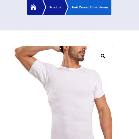

Product
Anti Zweet Shirt Heren