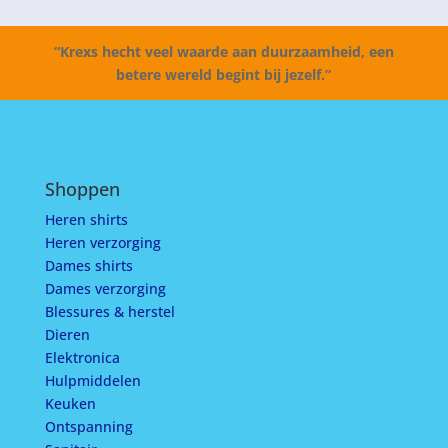
“Krexs hecht veel waarde aan duurzaamheid, een
betere wereld begint bij jezelf.”
Shoppen
Heren shirts
Heren verzorging
Dames shirts
Dames verzorging
Blessures & herstel
Dieren
Elektronica
Hulpmiddelen
Keuken
Ontspanning