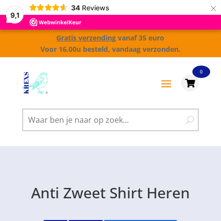
×
34
Reviews
9,1
Gratis verzending
vanaf 35 euro
Voor 16.00u besteld, vandaag verzonden.
0

Anti Zweet Shirt Heren